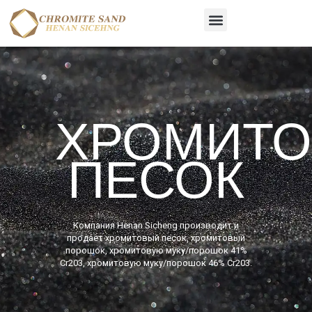
Skip
Menu
to
content
ХРОМИТ
ПЕСОК
Компания Henan Sicheng производит и
продает хромитовый песок, хромитовый
порошок, хромитовую муку/порошок 41%
Cr203, хромитовую муку/порошок 46% Cr203.